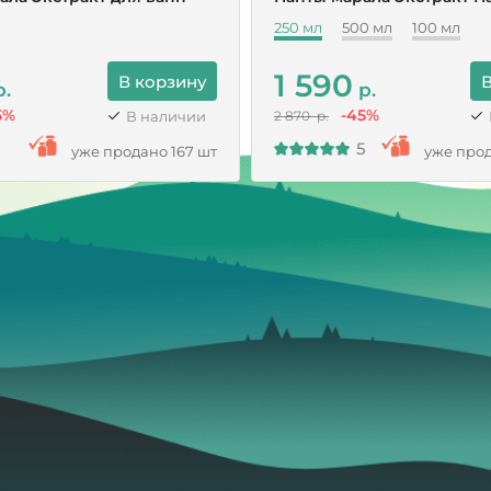
250 мл
500 мл
100 мл
1 590
В корзину
В
.
р.
5%
-45%
В наличии
2 870 р.
5
уже продано 167 шт
уже прод