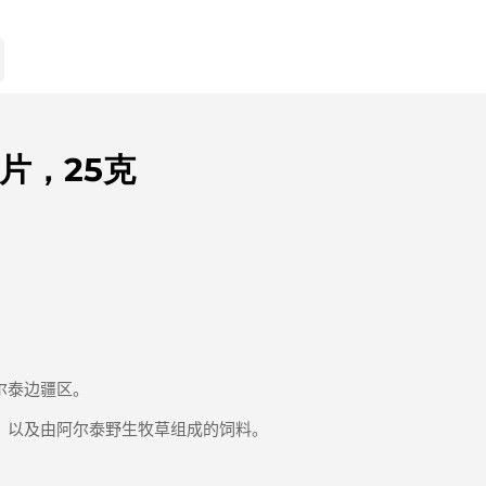
茸片，25克
尔泰边疆区。
，以及由阿尔泰野生牧草组成的饲料。