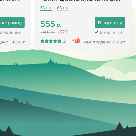
30 шт
60 шт
555
 корзину
В корзину
р.
-62%
В наличии
В наличии
1 460 р.
2
ано 1680 шт
уже продано 1212 шт