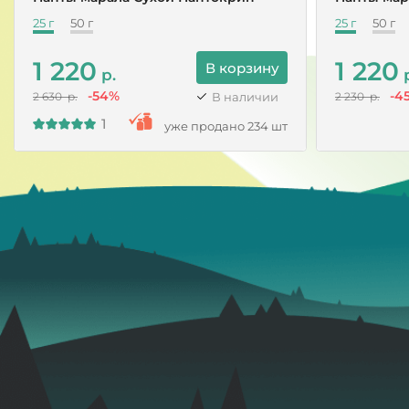
25 г
50 г
25 г
50 г
1 220
1 220
В корзину
р.
р
-54%
-4
В наличии
2 630 р.
2 230 р.
1
уже продано 234 шт