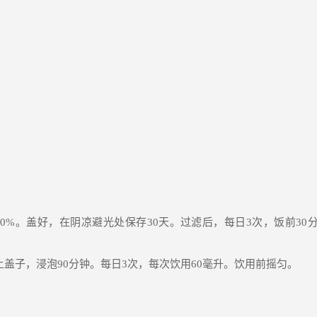
40%
。盖好，在阴凉避光处保存
30
天。过滤后，每日
3
次，饭前
30
上盖子，浸泡
90
分钟。每日
3
次，每次饮用
60
毫升。饮用前摇匀。