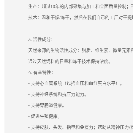
生产：超过
10
年的内部采集
与加工
和全面质量控制；
技术：温和干燥
/
冻干，然后在我们自己的工厂对干提
3
.
活性成分：
天然来源的生物活性成分：脂质、维生素、微量元素
通过天然饲料的日量和冻干技术保持浓度。
4.
有益特性：
•
支持心血管系统（包括血压和血红蛋白水平）。
•
支持神经系统和抗压力能力。
•
支持胃肠道健康。
•
促进生殖健康。
/
•
支持皮肤、头发、指甲和免疫力；帮助从精神压力