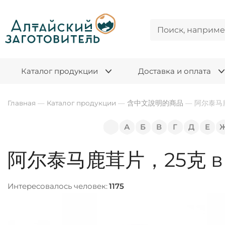
Каталог продукции
Доставка и оплата
Главная
—
Каталог продукции
—
含中文說明的商品
—
阿尔泰马
А
Б
В
Г
Д
Е
阿尔泰马鹿茸片，25克 в 
Интересовалось человек:
1175