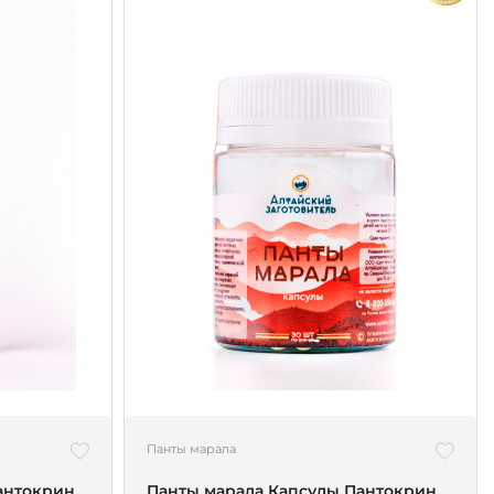
Панты марала
антокрин
Панты марала Капсулы Пантокрин