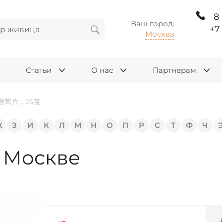
8
Ваш город:
+7
Москва
Статьи
О нас
Партнерам
鹿茸片，25克
Ж
З
И
К
Л
М
Н
О
П
Р
С
Т
Ф
Ч
Москве