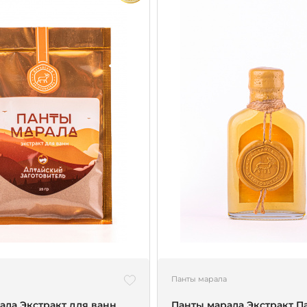
Панты марала
ала Экстракт для ванн
Панты марала Экстракт П