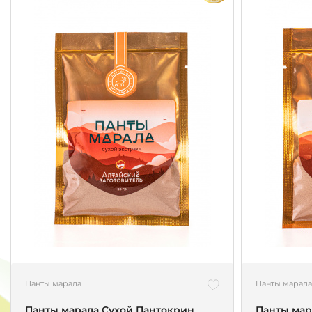
Панты марала
Панты марала
Панты марала Сухой Пантокрин
Панты мар