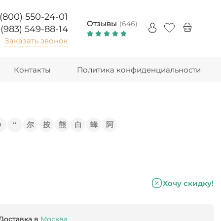
 (800) 550-24-01
Отзывы
(646)
 (983) 549-88-14
Заказать звонок
Контакты
Политика конфиденциальности
Э
“
尔
按
熊
白
蜂
阿
Хочу скидку!
Доставка в
Москва