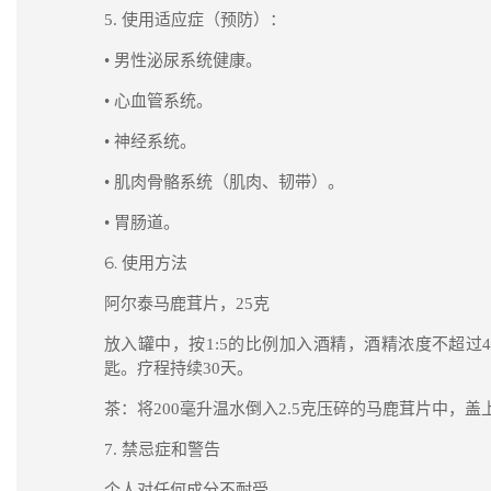
5.
使用适应症（预防）：
• 男性泌尿系统健康。
• 心血管系统。
• 神经系统。
• 肌肉骨骼系统（肌肉、韧带）。
• 胃肠道。
6.
使用方法
阿尔泰马鹿茸片，
25
克
放入罐中，按
1:5
的比例加入酒精，酒精浓度不超过
匙。疗程持续
30
天。
茶：将
200
毫升温水倒入
2.5
克压碎的马鹿茸片中，盖
7.
禁忌症和警告
个人对任何成分不耐受。