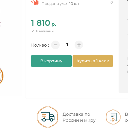
Продано уже
10 шт
1 810
р.
В наличии
Кол-во :
В корзину
Купить в 1 клик
Доставка по
В
России и миру
с