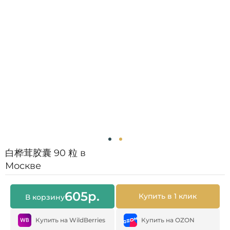
白桦茸胶囊 90 粒 в
Москве
605
р.
Купить в 1 клик
В корзину
Купить на WildBerries
Купить на OZON