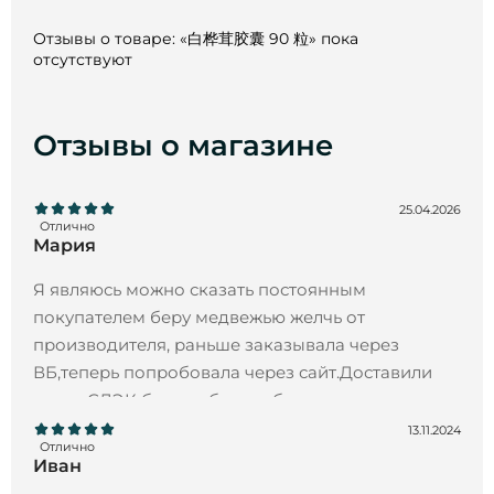
6.
服用方法
Отзывы о товаре: «白桦茸胶囊 90 粒» пока
胶囊
：
每日
3
次
，
每次
1
粒
，
随餐服用。
30
天为一个疗
отсутствуют
程。
7
、禁忌症和警告
Отзывы о магазине
•
个体不耐受
；
孕妇和哺乳期妇女。
8.
储存和保质期
：
25.04.2026
Отлично
保质期
：
2
年。请置于干燥、避光处
，
儿童不能接触。
Мария
请置于干燥、避光处
，
儿童不能接触
，
温度不超过
Я являюсь можно сказать постоянным
25
°
C
，
相对湿度
60-70%
。
покупателем беру медвежью желчь от
производителя, раньше заказывала через
本品不是药品或膳食补充剂；使用前请咨询医生。
ВБ,теперь попробовала через сайт.Доставили
через СДЭК без проблем и быстро.
13.11.2024
Отлично
Иван