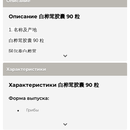
Описание
Описание 白桦茸胶囊 90 粒
1.
名称及产地
白桦茸胶囊
90
粒
阿尔泰白桦茸
2.
采集与加工
Характеристики
白桦茸（桦褐孔菌，
Inonotus obliquus
）是一种生长在
白桦树上的黑褐色菌菇，形似煤块。其孢子穿透树皮裂
Характеристики 白桦茸胶囊 90 粒
缝后发育而成；会在树干上生长数年（通常在树干中部
或下部）。成熟的白桦茸会被采摘、清洗并仔细干燥。
Форма выпуска:
3.
活性成分
Грибы
•
多糖
（
水溶性成分高达约
20%
）
。
•
有机酸、脂质、树脂类物质。