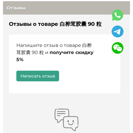
•
膳食纤维、黄酮类化合物、酚类化合物等。
Отзывы
4.
有益特性
Отзывы о товаре 白桦茸胶囊 90 粒
•
支持天然防御
（
免疫力
）
。
•
支持抗氧化状态。
Напишите отзыв о товаре 白桦
•
支持精神表现和注意力。
茸胶囊 90 粒 и
получите скидку
5%
•
促进日常压力后的恢复。
•
支持正常的新陈代谢和消化舒适度。
Написать отзыв
•
支持身体的自然清洁过程。
5.
适应症
（
预防性使用
）
•
精神
/
身体压力增加和紧张的时期。
•
作息
/
饮食不规律
，
淡季。
•
希望支持身体的消化、代谢和整体适应。