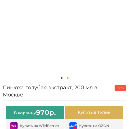
Синюха голубая экстракт, 200 мл в
- 35%
Москве
970
р.
Купить в 1 клик
В корзину
Купить на WildBerries
Купить на OZON