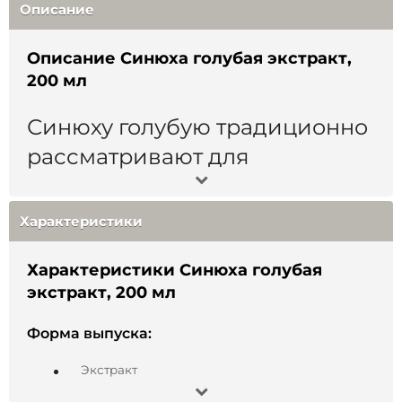
Описание
Описание Синюха голубая экстракт,
200 мл
Синюху голубую традиционно
рассматривают для
поддержки:
Характеристики
дыхательного комфорта – внимание к
привычному ритму дыхания;
мочевыделительной сферы – общего
Характеристики Синюха голубая
повседневного комфорта;
метаболического и эндокринного благополучия –
экстракт, 200 мл
как часть сбалансированного рациона;
пищеварительного комфорта – содействие
Форма выпуска:
привычному ритму;
эмоционального и нервного баланса – ощущение
спокойствия и собранности;
Экстракт
гормонального благополучия – деликатная
поддержка естественного ритма «для неё и для