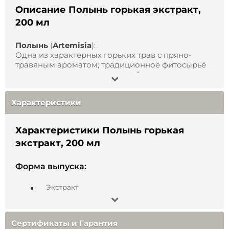
Описание Полынь горькая экстракт,
200 мл
Полынь
(
Artemisia
):
Одна из характерных горьких трав с пряно-
травяным ароматом; традиционное фитосырьё
для горьких настоев и купажей.
Основные составляющие
:
Характеристики
эфирные масла;
горькие гликозиды (в т. ч. абсинтин, анабсинтин);
флавоноиды и фенольные соединения;
Характеристики Полынь горькая
смолистые вещества и сапонины;
органические кислоты и минеральные
экстракт, 200 мл
компоненты.
Полынь горькую традиционно
применяют для
Форма выпуска:
поддержки
:
Экстракт
общего чувства комфортного баланса после еды;
поддержания привычного ритма дня и пауз для
Состав:
отдыха;
субъективного ощущения лёгкости в
Сертификаты и Гарантия
повседневной активности;
Полынь горькая