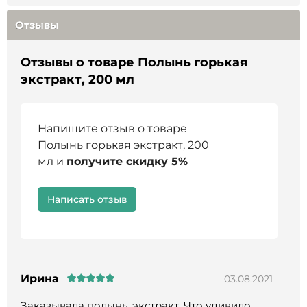
пониженной кислотностью, тромбофлебит,
неврологические заболевания, нарушения
Отзывы
психики.
Отзывы о товаре Полынь горькая
экстракт, 200 мл
Напишите отзыв о товаре
Полынь горькая экстракт, 200
мл и
получите скидку 5%
Написать отзыв
Ирина
03.08.2021
Заказывала полынь, экстракт. Что удивило,