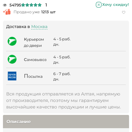
1
Хочу скидку!
54795
Продано уже
1213 шт
Доставка в
Москва
к
4 - 5 раб.
урьером
дн.
до двери
4 - 5 раб.
с
амовывоз
дн.
6 - 7 раб.
П
осылка
дн.
Вся продукция отправляется из Алтая, напрямую
от производителя, поэтому мы гарантируем
высочайшее качество продукции и лучшие цены.
Описание