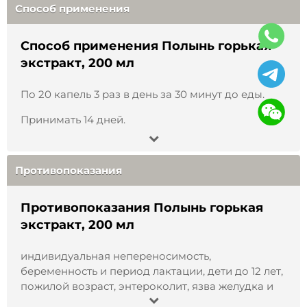
Способ применения
Страна производства
:
Россия
Способ применения Полынь горькая
Не является БАД и лекарством
.
Перед
экстракт, 200 мл
применением проконсультируйтесь со
специалистом
.
По 20 капель 3 раз в день за 30 минут до еды.
Принимать 14 дней.
Противопоказания
Противопоказания Полынь горькая
экстракт, 200 мл
индивидуальная непереносимость,
беременность и период лактации, дети до 12 лет,
пожилой возраст, энтероколит, язва желудка и
двенадцатиперстной кишки, гастрит с