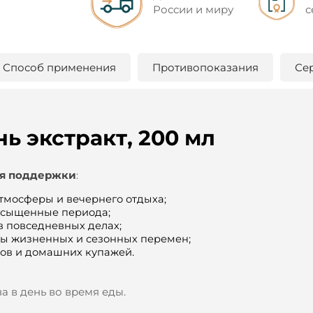
России и миру
с
Способ применения
Противопоказания
Се
ь экстракт, 200 мл
я поддержки
:
мосферы и вечернего отдыха;
асыщенные периода;
в повседневных делах;
;
ды жизненных и сезонных перемен
.
ков и домашних купажей
за в день во время еды.