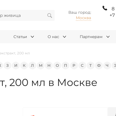
8
Ваш город:
+7
Москва
Статьи
О нас
Партнерам
экстракт, 200 мл
Ж
З
И
К
Л
М
Н
О
П
Р
С
Т
Ф
Ч
т, 200 мл в Москве