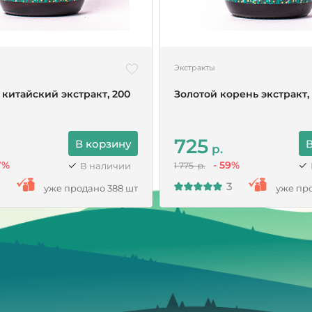
Экстракты
китайский экстракт, 200
Золотой корень экстракт,
725
В корзину
В
р.
7%
- 59%
В наличии
1 775 р.
3
уже продано 388 шт
уже про