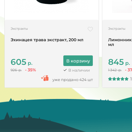
Экстракты
Экстракты
Эхинацея трава экстракт, 200 мл
Лимонник 
мл
605
845
В корзину
р.
р.
- 35%
- 3
В наличии
926 р.
1 342 р.
1
уже продано 424 шт