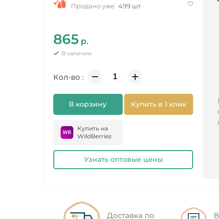
Продано уже
499 шт
865
р.
В наличии
Кол-во :
В корзину
Купить в 1 клик
Купить на
WildBerries
Узнать оптовые цены
Доставка по
В