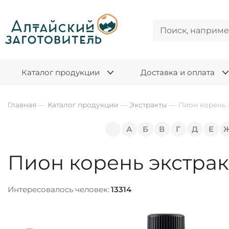
Каталог продукции
Доставка и оплата
Главная
—
Каталог продукции
—
Экстракты
—
Пион корень 
А
Б
В
Г
Д
Е
Пион корень экстрак
Интересовалось человек:
13314