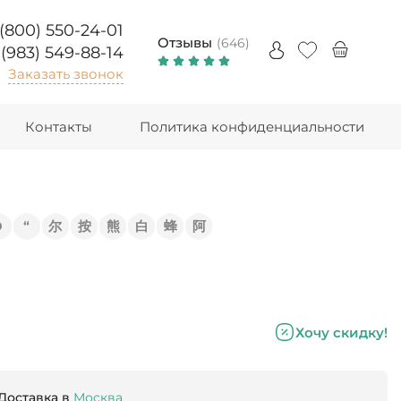
 (800) 550-24-01
Отзывы
(646)
 (983) 549-88-14
Заказать звонок
Контакты
Политика конфиденциальности
Э
“
尔
按
熊
白
蜂
阿
Хочу скидку!
Доставка в
Москва