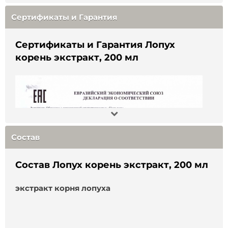
Сертификаты и Гарантия
Условия хранения
:
хранить в недоступном для
детей месте, защищенном от света, при
температуре от +5 до +25°С.
Сертификаты и Гарантия Лопух
корень экстракт, 200 мл
Состав
:
экстракт корня лопуха.
Объём
:
200 мл.
Срок годности
:
36 месяца.
Страна производства
:
Россия
Состав
Не является БАД и лекарством
.
Перед
применением проконсультируйтесь со
Состав Лопух корень экстракт, 200 мл
специалистом
.
экстракт корня лопуха