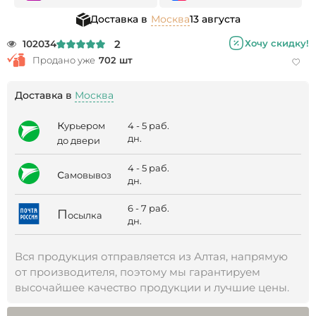
Доставка в
Москва
13 августа
2
Хочу скидку!
102034
Продано уже
702 шт
Доставка в
Москва
к
4 - 5 раб.
урьером
дн.
до двери
4 - 5 раб.
с
амовывоз
дн.
6 - 7 раб.
П
осылка
дн.
Вся продукция отправляется из Алтая, напрямую
от производителя, поэтому мы гарантируем
высочайшее качество продукции и лучшие цены.