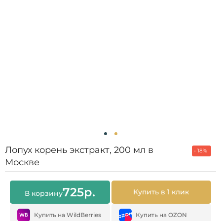
Лопух корень экстракт, 200 мл в
- 18%
Москве
725
р.
Купить в 1 клик
В корзину
Купить на WildBerries
Купить на OZON