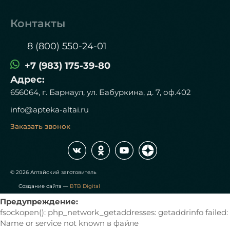
Контакты
8 (800) 550-24-01
+7 (983) 175-39-80
Адрес:
656064, г. Барнаул, ул. Бабуркина, д. 7, оф.402
info@apteka-altai.ru
Заказать звонок
© 2026 Алтайский заготовитель
Создание сайта —
BTB Digital
Предупреждение:
fsockopen(): php_network_getaddresses: getaddrinfo failed:
Name or service not known в файле