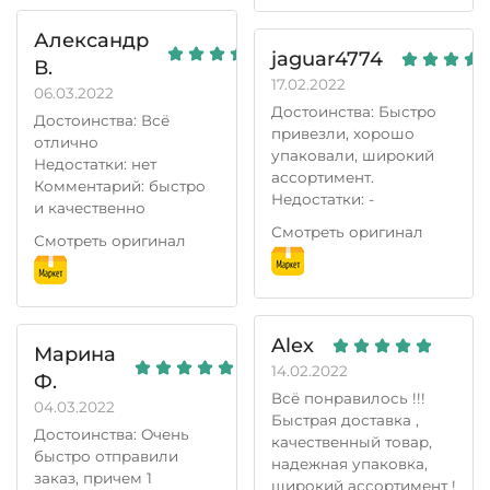
ребята, работают,
считай, без выходных).
Александр
Нравится то, что
jaguar4774
В.
продукция не
17.02.2022
лекарства и не
06.03.2022
набившие оскомину
Достоинства: Быстро
Достоинства: Всё
БАДы...
привезли, хорошо
отлично
Как закончится
упаковали, широкий
Недостатки: нет
настойка и жир -
ассортимент.
Комментарий: быстро
придется еще
Недостатки: -
и качественно
заказывать))))
Смотреть оригинал
Смотреть оригинал
всем добра!!
Alex
Марина
14.02.2022
Ф.
Всё понравилось !!!
04.03.2022
Быстрая доставка ,
Достоинства: Очень
качественный товар,
быстро отправили
надежная упаковка,
заказ, причем 1
широкий ассортимент !