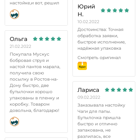
настойке,и вот, решил
Юрий
сам попробовать, но
Н.
увидев что за отзыв
10.02.2022
дают скидку в 5%, а это
не мало, для
Достоинства: Точная
полировки. Вот и
обработка заявки,
Ольга
написал этот отзыв,
быстрое исполнение,
21.02.2022
попробую настойку,
надёжная упаковка
буду рекомендовать
Покупала Мускус
Недостатки: Пришло
Смотреть оригинал
друзьям и знакомым.
бобровая струя и
письмо - автомат с
Всем спасибо, всем
настой пантов марала,
прогнозом доставки
бобра(добра).
получила свою
аж через месяц, хотя
посылку в Ростов-на-
доставили быстро -
Дону быстро, две
4дня.
Лариса
бутылочки хорошо
Дезориентировало это
09.02.2022
упакованы в пленку и
письмо
коробку. Товаром
Комментарий: Очень
Заказывала настойку
довольна, благодарю!
полезные продукты
Чаги для папы.
предлагают
Бутылочка пришла
быстро и отлично
запакована, не
разлилась, все