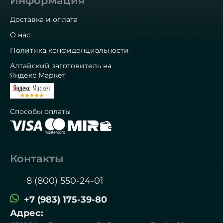
Информация
Доставка и оплата
О нас
Политика конфиденциальности
Алтайский заготовитель на
Яндекс Маркет
Способы оплаты
Контакты
8 (800) 550-24-01
+7 (983) 175-39-80
Адрес: