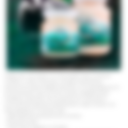
Перед тем, как залечь, он нагуливает жир, усиленно
готовясь к зиме. Охотники, которые занимались
промыслом диких зверей заметили, что жир барсука по
консистенции очень густой и имеет определенные
лечебные свойства. После детального изучения и
многолетней практики применения, люди поняли, что
жир прекрасно помогает при:
- заболеваниях дыхательной системы
- болезнях кожи
- патологиях сердца и сосудов