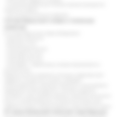
- в качестве добавки для лечения органов желудочно-
кишечного тракта
- как косметологическое средство.
Состав барсучьего жира и полезные
свойства
В составе барсучьего жира обнаружены:
- витамины группы В
- витамины А и Д
- линоленовая кислота
- линолевая кислота
- олеиновая кислота
- ксантофилл –каратиноид, который применяется в
косметологии.
Жирные кислоты являются отличным средством для
сердечно-сосудистой системы, обладают
антиоксидантным свойством. Витамин А тоже является
природным антиоксидантом, помогает продлить
молодость кожи, является важным элементом для роста
волос и ногтей. Витамины из группы В полезны для
нервной системы, обмена веществ, гормонального фона.
От каких болезней помогает жир барсука