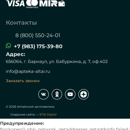
Контакты
8 (800) 550-24-01
+7 (983) 175-39-80
Адрес:
656064, г. Барнаул, ул. Бабуркина, д. 7, оф.402
info@apteka-altai.ru
Заказать звонок
© 2026 Алтайский заготовитель
Создание сайта —
BTB Digital
Предупреждение:
fsockopen(): php_network_getaddresses: getaddrinfo failed: