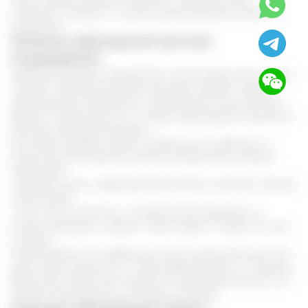
компресс снимают, а остатки жира вытирают влажной
салфеткой.
Лечение заболеваний органов
пищеварения
Народные рецепты предлагают лечить барсучьим жиром
гастрит и язвенную болезнь желудка. Однако, перед
применением, обязательно необходима консультация с
врачом. В зависимости от стадии заболевания, возможно
наличие противопоказаний.
Если врач одобрил прием натурального средства, то
можно воспользоваться одним из рецептов, который
предлагает:
- дважды в день, перед едой принимать половину чайной
ложки жира
- если нет склонности к аллергической реакции, то
можно размешать чайную ложку жира в стакане молока
с медом.
Рекомендуется не превышать курс лечения больше, чем
один месяц. Кроме того, чтобы эффективность от приема
барсучьего жира при гастрите или язве увеличилась, его
следует принимать до основных лекарств.