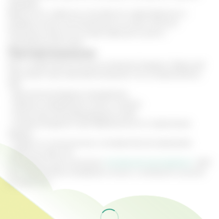
себорею.
Кроме того, известна способность жира бороться с
угревой сыпью, воспалениями на коже. Отлично
помогают маски на основе жира для сухой и
чувствительной кожи.
Противопоказания
Как и любой биологически активный продукт, барсучий
жир имеет свои противопоказания. Он не применяется
при:
- хронической форме панкреатита
- тяжелых поражениях почек и печени
- патологиях желчевыводящих путей
- не рекомендуется при беременности и кормлении
грудью
- людям со склонностью к аллергическим реакциям
- детям до трех лет.
Специально для компании
"Алтайский заготовитель"
. 2021
год. Перепечатка материала только с активной ссылкой
на оригинал.