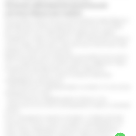
Лечение заболеваний дыхательной
системы барсучьим жиром
Рассмотрим самое частое использование жира барсука –
при бронхите. Можно применять несколько способов
для лечения этого заболевания. Барсучьим жиром
натираются, ставят компрессы, либо принимают внутрь в
чистом виде. Чаще всего, при легочных патологиях, жир
втирают в область воспаления.
Барсучий жир можно применять для детей после шести
лет, он практически не имеет побочных эффектов. Один
из рецептов при бронхите у детей и взрослых:
- жир наносят тонким слоем на область бронхов,
межреберные промежутки
- затем больного переворачивают на живот и то же самое
проводится на спине
- дополнительно обрабатывается область стоп
- далее, все на эти места накладывается марля и пуховый
платок.
Если планируется сделать компресс, то барсучий жир
наносится тонким слоем на марлю, накладывается на
кожу, затем накрывается пленкой и для сохранения
тепла, сверху укрывают одеялом. Через 30 минут