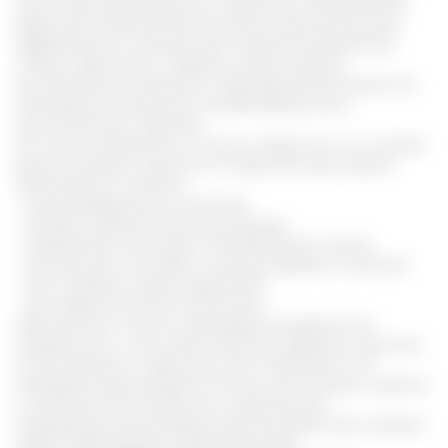
Самым распространенным и известным применением
барсучьего жира являются болезни органов дыхания.
Эффективность отмечена при пневмонии различной
степени, бронхитах, плеврите, ангине и других
воспалительных процессах. Жир барсука выступает как
противовоспалительное, антибактериальное и
муколитическое средство.
Его можно применять не только у взрослых, но и у детей
разного возраста. Кроме того, барсучий жир широко
применяется в лечении:
- иммунодефицитных состояний
- гастрите, язвенной болезни желудка
- поражениях кожи, ранах, обморожениях, ожогах
- воспалениях в суставах и мышцах (артриты, миалгии)
- при псориазе, экземе, дерматитах
- при неврологических патологиях.
Однозначным плюсом жира барсука является его
натуральность, отсутствие побочных эффектов, простота
использования и невысокая цена. Применять этот
ингредиент рекомендуется после консультации с врачом
в качестве вспомогательного средства. Для
индивидуальной дозировки рассчитывается вес, возраст,
тяжесть заболевания и другие факторы.