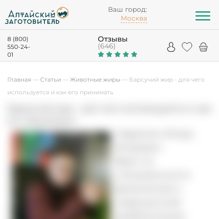
Ваш город:
Москва
Отзывы
8 (800)
(646)
550-24-
01
Главная
—
Статьи
—
Животные жиры
—
Барсучий жир - для чего
используется и как его принимать
Барсучий жир - для чего используется и как
его принимать
Гаврилин Игорь
Игоревич
Врач по
специальности
физическая и
медицинская
реабилитация