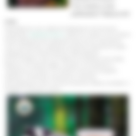
Что такое и как
добывают барсучий
жир
Жир барсука, как и другие природные компоненты,
например,
медвежья желчь
известны людям много веков.
Когда официальная медицина еще только проходила
этап становления, народные целители применяли дары
природы для лечения разных заболеваний.
Более четырех сотен лет известна лечебная сила жира
барсука. Это дикий зверь, которого не встретить в
городских условиях. Он питается лесными ягодами,
орехами, личинками насекомых, мелкими
земноводными. Как и многие хищники, барсук всеяден и
впадает в зимнюю спячку.