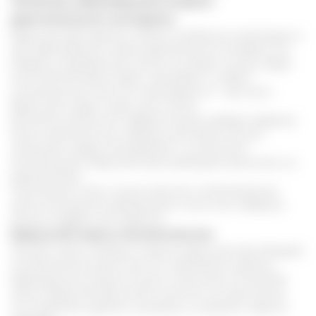
Лечение заболеваний опорно-
двигательного аппарата
Барсучий жир известен своими лечебными свойствами и
при заболеваниях опорно-двигательного аппарата. Его
втирают в пораженные участки суставов и мышц. Берут
около 80-100 грамм жира, смешивают с любым
косметическим маслом в пропорции 1:3 – три части
барсучьего жира и одна часть масла.
Для дополнительного эффекта можно добавит эфирное
масло эвкалипта или лаванды. Для более легкого
нанесения, перед смешиванием с остальными
компонентами, барсучий жир необходимо растопить на
водяной бане.
Полученную смесь лучше наносить на болезненные
места массажными движениями, после чего обернуть
теплым шарфом или одеялом.
Барсучий жир в косметологии
Помимо своих лечебных свойств, барсучий жир обладает
косметической ценностью. Его применяют в разных
вариациях для ухода за лицом и волосами. В качестве
масок, барсучий жир можно наносить на корни волос,
что позволяет укрепить луковицы и устранить перхоть,