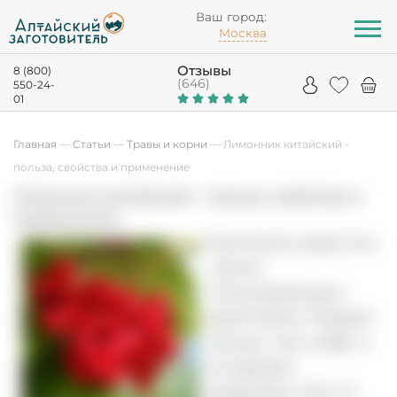
Ваш город:
Москва
Отзывы
8 (800)
(646)
550-24-
01
Главная
—
Статьи
—
Травы и корни
—
Лимонник китайский -
польза, свойства и применение
Лимонник китайский - польза, свойства и
применение
Растение известно
своим
тонизирующим
действием: бодрит
лучше, чем кофе и
не вредит
здоровью. Кто-то