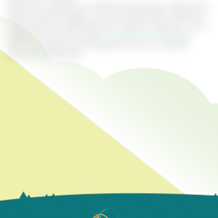
Лимонник незаменим в период межсезонья, особенно во
время осенней хандры. Он поможет быстрее справиться
с простудными заболеваниями и вернет энергию и силы.
Специально для компании
"Алтайский заготовитель"
.
2022 год. Перепечатка материала только с активной
ссылкой на оригинал.