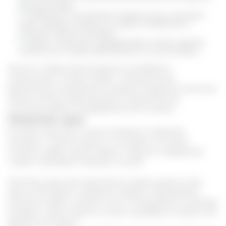
при бесплодии.
Ожирение. Способствует правильному усвоению
пищи, придает энергию, ускоряет метаболизм и
помогает сжигать калории.
Зрение. Лимонник поддерживает остроту зрения,
полезен для людей, работающих за компьютером.
Настои и отвары рекомендуется употреблять
спортсменам, а также людям с повышенными
физическими нагрузками. В период похудения лимонник
также поможет нормализовать эмоциональное
состояние, работу пищеварительной системы.
Лимонник: цена
В аптеке чаще всего можно встретить спиртовую
настойку. С одной стороны, это удобно. Не нужно
готовить отвары, тратить время. С другой, содержание
спирта в препарате подходит не всем.
Растение чаще всего реализуют в виде сушеных ягод.
Цена за 100 грамм в среднем стартует от 600 рублей.
Сушеные стебли и зелень стоят от 100 рублей за упаковку
25 грамм. Также отдельно можно приобрести семена: 100
рублей за 10 грамм.