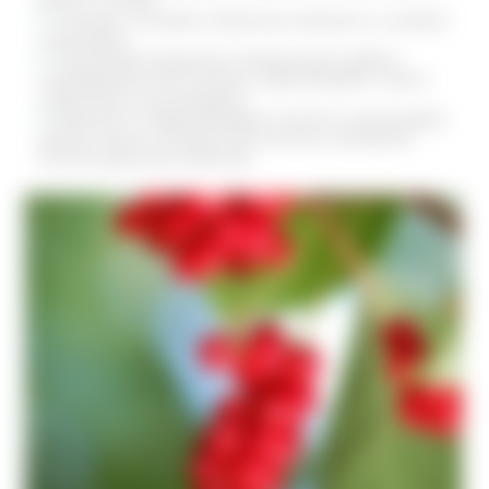
волос и ногтей
Лигнаны. Ускоряют обменные процессы, снижают
холестерин.
Пектиновые вещества. Нормализуют работу
пищеварительной системы, обволакивают стенки
кишечника и успокаивают.
Витамин Е. Предупреждает ломкость капилляров,
делает стенки сосудов эластичными, проявляет
антиоксидантные свойства.