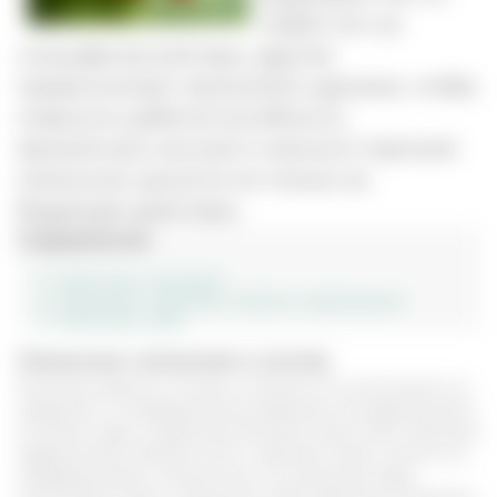
любит его за
специфический вкус, другие
предпочитают принимать курсами, чтобы
повысить работоспособность.
Ароматный, кислый и немного терпкий
лимонник ценится не только за
бодрящее действие.
Содержание
Лимонник: описание
Лимонник: свойства и область применения
Лимонник: цена
Лимонник: описание и состав
Растение известно не одно столетие. Его используют и в
народной, и в традиционной медицине. Кустарник растет
по всему миру: на Дальнем Востоке, Азии, США. Растение
предпочитает хвойные леса с обилием света, селится на
побережье реки, опушке леса. По внешнему виду