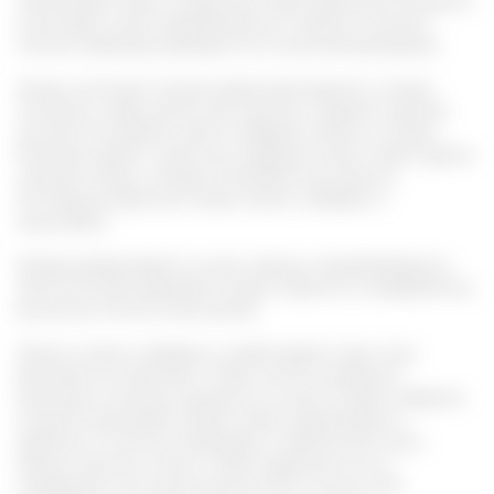
напоминает лиану, плодоносит ярко-красными ягодками
и выглядит очень привлекательно. Именно поэтому
многие садоводы разводят его в качестве декорации.
Зелень источает тонкий цитрусовый аромат, а ягоды
сочетают в себе целый микс вкусов: сладкий, горький,
кислый. В лечебных целях собирают зелень и плоды.
Растение цветет с весны до середины июня. Затем цветки
сменяют ягоды, которые наливаются до августа.
Поспевшие красные плоды можно собирать и
засушивать.
Грозди развешивают в сухом хорошо проветриваемом
месте или раскладывают ягодки отдельно на деревянных
досках до полного высыхания.
Зелень можно собирать в любое время года, пока
растение не пожелтеет. Чтобы листья сохранили
максимум полезных веществ, их сушат особым образом.
Сначала промывают водой, затем сворачивают в
трубочку и плотно укладывают в небольшой лоток.
Зелень немного толкут, чтобы выделился сок и
отправляют на 6 часов теплое место. После этой