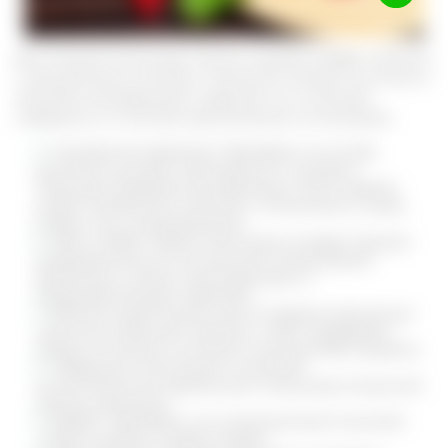
Для лечения использую настои, ягодные отвары, капсулы
с засушенными листьями. Лимонник полезен не только в
качестве тонизирующего средства, но и помогает
справиться со многими хроническими состояниями.
Пониженное давление. Препараты на основе
растения улучшают проходимость сосудов и
повышают артериальное давление. После приема
уходят неприятные симптомы: потемнение в глазах,
упадок сил, головокружение.
Грипп, ОРВИ. Прием лимонника ускоряет процесс
выздоровления за счет высокой концентрации
витаминов, а также стимулирующего и
общеукрепляющего действия.
Вегетососудистая дистония. В период межсезонья
лимонник назначают курсами, чтобы поддержать
общее состояние и улучшить самочувствие пациента.
Туберкулез. Используют в качестве
вспомогательной терапии для стимуляции иммунной
защиты организма.
Диабет. Препараты на основе растения помогают
снизить уровень сахара в крови.