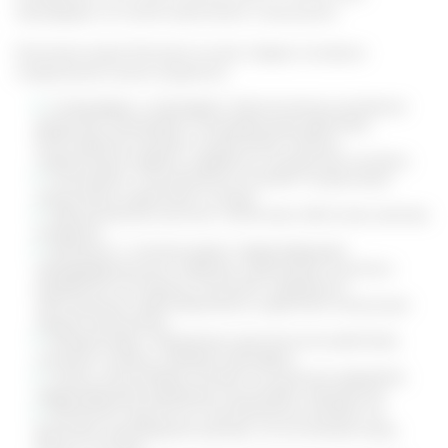
процедуры их можно разложить и высушить.
Растение имеет богатый состав. Среди основных
соединений можно выделить:
Схизандрин, схизандрол: биологически активные
вещества. Оказывают тонизирующее действие,
благоприятно влияют на функцию печени,
нормализуют работу сердечно сосудистой системы.
Антоцианы. Положительно влияют на функцию
кишечника, укрепляют сосуды.
Органические кислоты: лимонная, яблочная, винная,
янтарная.
Витамин С. Антиоксидант предотвращает
преждевременное старение, принимает участие в
выработке коллагена, помогает справиться
простудными заболеваниями, укрепляет иммунную
защиту организма.
Флавоноиды. Проявляют желчегонное действие,
снимают спазмы, убивают бактерии.
Селен. Благотворно влияет на мужское здоровье,
предотвращает развитие опухолевых процессов.
Витамины группы В. Положительно влияют на
функцию щитовидной железы, на состояние кожи,