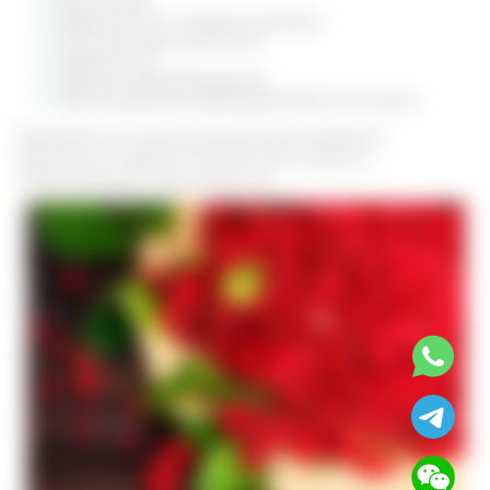
бессонница;
беременность и период лактации;
почечная недостаточность;
тревожность;
нервное перевозбуждение;
язва желудка или двенадцатиперстной кишки.
Препараты на основе растения рекомендуется
принимать в первой половине дня, чтобы не
спровоцировать нарушение сна.