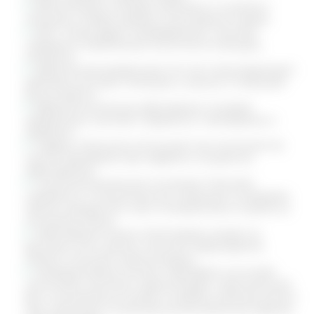
Детоксикация. Очищает организм от шлаков и
токсинов, снижает уровень холестерина в крови.
ЖКТ. Стимулирует пищеварением, помогает
справиться проблемами кислотности желудка,
гастритом.
Эректильная дисфункция. За счет стимулирующего
действия улучшает потенцию у мужчин и повышает
выносливость.
Дерматологические заболевания. Ускоряет
заживление, помогает справиться с бактериями и
грибками.
Сердце. Лимонник используют как компонент во
многих препаратах при сердечно-сосудистых
заболеваниях.
Психоэмоциональное состояние. Помогает
справиться с эмоциональной нагрузкой, купировать
приступ депрессии, снять головную боль и выйти из
состояния апатии.
Заболевания печени. Благотворно влияет на
функцию этого органа, помогает предотвратить
гепатоз, помогает в детоксикации.
Репродуктивная система. Препараты на основе
лимонника помогают нормализовать гормональный
фон, положительно влияют на работу органов малого
таза. Назначают в качестве вспомогательной терапии