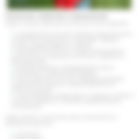
Лимонник: свойства и применение
Среди основных действий лимонника можно выделить:
тонизирующее: помогает справиться физическими и
умственными нагрузками, стимулирует нервную
систему, придает бодрость энергию;
противовоспалительное: снижает интенсивность
воспалительных процессов, помогает справиться с
заболеваниями;
противомикробное: обеззараживает ткани и
способствует ускорению регенерации;
антиоксидантное: высокое содержание веществ,
замедляющих процессы старения работают на
клеточном уровне;
стимулирующее: воздействует на нервную систему и
помогает справиться с апатией и депрессивными
состояниями;.
Перед приемом лимонника нужно ознакомиться с
противопоказаниями:
эпилепсия;