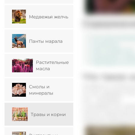
Медвежья желчь
Содержан
Что такое исланд
Панты марала
Состав мха
Чем полезен мох
Показания к пр
Растительные
Препараты на осн
масла
Что такое 
Лечебное и полезное 
Смолы и
минералы
на пнях, деревьях. М
мха – центрария.
У центрарии нет собс
Помимо своей ботани
Травы и корни
медицине, фармаколо