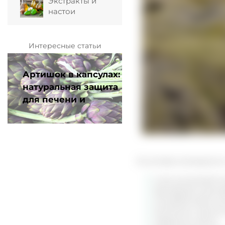
Экстракты и
настои
Интересные статьи
Артишок в капсулах:
натуральная защита
для печени и
пищеварения
В составе исландског
соли усниновой к
фумарпротоцентр
аскорбиновая кис
витамины группы
эфирные масла;