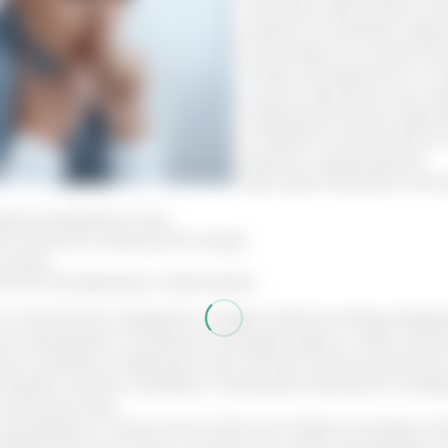
Настойку приготовить лег
далее его заливают водко
используют по назначени
Также, при бронхите и 
можно применять как отде
медикаментозной терапие
снижается интенсивной с
кашель у курильщиков.
Для приготовления испол
одки исландского мха
м кипятка в стеклянной посуде
 минут
атной температуры и принимают.
от симптомов, в среднем он равен одному месяцу ежедне
я необходимо показаться лечащему врачу, чтобы исклю
ым лечебным средством при лечении органов дыхания 
каивает кашель, согревает, поднимает иммунитет. В ср
 несколько раз.
 центрарии от кашля легко. Для этого берут столовую ло