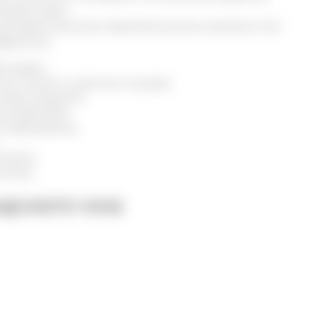
флавоноиды.
ентрарии высокие терапевтические свойства. Она
фектами:
оливает;
чи в печени и желчном пузыре;
обмен веществ;
ое действие;
отхаркиванию;
истему;
стему.
ндского мха