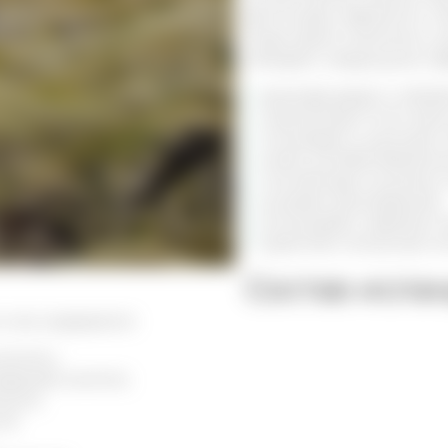
фитонциды, ферменты и 
Люди давно заметили у ц
обладает следующими эф
дезинфицирует и обезб
нормализует отток жел
тонизирует и улучшает 
имеет антибактериальн
способствует лучшему 
ускоряет регенерацию;
успокаивает нервную с
укрепляет иммунную си
Состав исла
о мха содержатся:
ислоты;
аровая кислота;
лота;
 В;