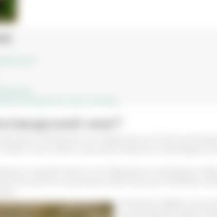
ие
ский мох?
именению
ове исландского мха от кашля
исландский мох?
растение исландский мох вырастает до 20-25 сантиметро
ох любит много света и высокую влажность, благодаря ко
твенных корней, вместо них образуются нитевидные обр
ческой ценности, растение имеет высокие лечебные сво
гии.
Лечебный эффект достига
концентрации присутству