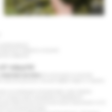
)
 дисбактериоз)
ледствия инфаркта, инсульта)
сия, неврозы).
от кашля
спиртовая настойка
. Ее используют в качестве
ях органов дыхания. Лучший эффект будет от приема
ий и не запрещает лечащий врач, курс приема
 по 3 раза в день. Дозировка подбирается
м для облегчения симптомов кашля принимают по 10-
 50 мл кипяченной воды.