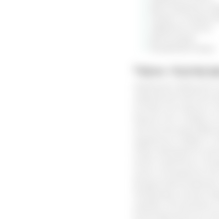
фунгицидные сое
макро и микроэл
эфирные масла;
фитонциды;
биофлавоноиды.
Чем полез
Народная медицина зн
нарушений органов же
основе мха хорошо п
Кроме того, отвары и
патологий, дезинфекц
правильно собран и с
Сбор проводится сухо
затем тщательно очи
сухом помещении или 
воздухопроницаемую т
Например, лучшим ва
короба. Они должны с
Качественный мох, е