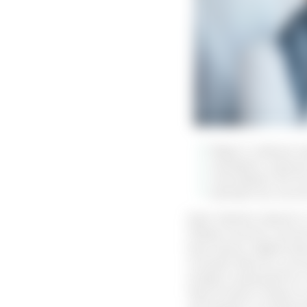
берут 2 чайные л
заливают стакано
настаивают 30-40
доводят до комн
Курс приема зависит 
Перед началом лечени
Еще одним эффективн
очищает бронхи, успо
отвара сокращается в
Приготовить отвар из