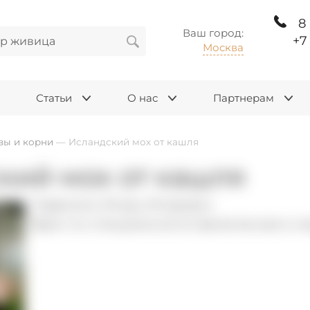
8
Ваш город:
+7
Москва
Статьи
О нас
Партнерам
вы и корни
—
Исландский мох от кашля
кий мох от кашля
Гаврилин Игорь Игоревич
Врач по специальности физическая и 