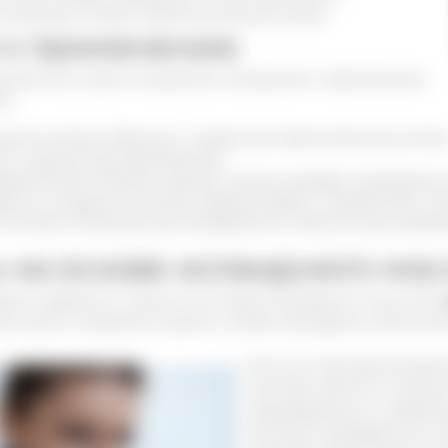
 качества и имеет приятный лесной запах.
 к применению
дский мох имеет множество показаний к применению.
х:
ной системы (бронхит, пневмония, бронхиальная астма
ит, кожный зуд, крапивница)
рительной системы (запор, спазмы, диарея, метеоризм,
ечно-сосудистой систем (атеросклероз, гипертензия, пос
системы (повышенная возбудимость, бессонница, депрес
на основе исландского мха 
бных средств от кашля на основе исландского мха стоит
ри сухом и влажном кашле, а также при других патологи
Если нет противопоказан
настойки длится 2 месяца
индивидуально, в средне
15 капель, разведенных в