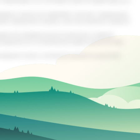
и принимают по 2 столовые ложки во время еды до 5
вами, такими как зверобой, чистотел, подорожник,
жет преодолеть кашель, снять воспаление и вывести
аженной непереносимости растения, в период
ландский мох не желательно давать детям до трех
материала только с активной ссылкой на оригинал.