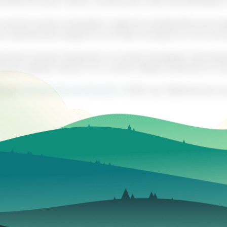
й бане 15 минут. Затем, полученную смесь процеживают 
 настой можно смешивать с другими лекарственными тра
ое применение средств на основе исландского мха помо
нимать внутрь лекарства на основе центрарии при выр
ения грудью. Кроме того, в целях предосторожности, ис
пании
"Алтайский заготовитель"
. 2022 год. Перепечатка 