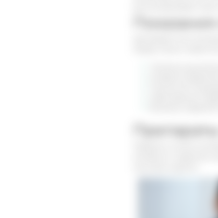
восстанавливает свои
Показания
Центрария или ислан
Среди самых известны
болезни дыхатель
аллергия (дермат
патологии пищева
заболевания серд
болезни нервной 
Препараты 
Первой в списке лече
лечебного средства п
настойки курсом.