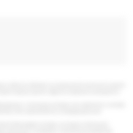
в и обычно обитает на каменистой местности, растет
торой хорошо растет. Другое названия исландского
азования, с помощью которых мох крепится к основе.
йства. Мох применяется в нетрадиционной
ется благодаря составу, в котором в большой
ют витамины, минералы, питательные вещества,