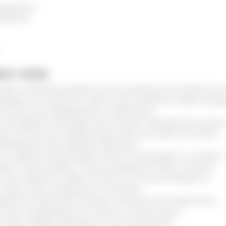
динения;
ементы;
ен мох
ает множество рецептов использования исландского мх
лудочно-кишечного тракта при гастритах и язве, во вре
омогают при туберкулезе и пневмонии.
з центрарии используют для лучшего заживления кожны
ии полости рта. Наибольшую силу мох имеет, если был
облюдались все правила хранения.
е и жаркое летнее время, тело мха отрывают от основы,
щают и высушивают. Сушка проводится либо в темном
под открытым небом. Когда мох готов, его фасуют в
ару, лучше натурального качества.
риантом хранения считается плетеные или картонные
тоять в защищенном от влаги и солнца месте.
сли был собран правильно после намокания