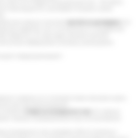
ко. Для этого берется высушенный мох – 50 грамм,
й в пропорции 1/4, настаивают 10 дней и затем
ю.
пневмонии хорошо помогает
настой из центрарии.
Его
льное средство, так и в сочетании со стандартной
й. Известно, что при курсе лечения настоем
имптомов туберкулеза, коклюша, уменьшается
ьзуют следующий рецепт:
вного приема по 2 столовой ложки три раза в день.
чить все противопоказания.
считается
отвар из исландского мха
. Он хорошо
еднем, процесс выздоровления при использовании
жку исландского мха, заливают 200 мл кипятка и