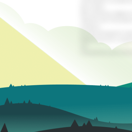
настаивают на водяно
раз в день.
Для усиления эффекта
черный чай. Регулярн
мокроту.
Не рекомендуется при
беременности и кормл
лет.
Специально для ком