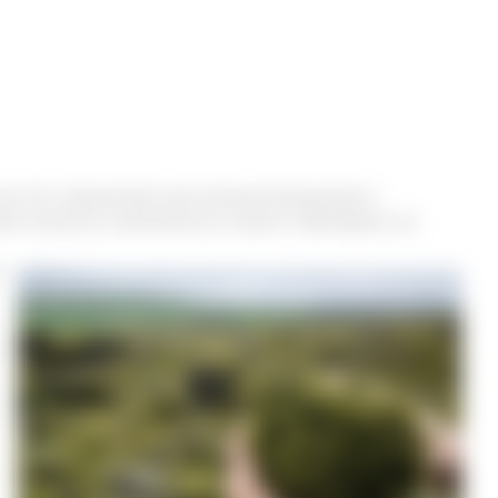
а. Его применяют для лечения болезней и
мя сильного, длительного кашля. Препараты на
х