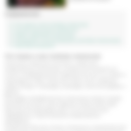
Содержание
Что такое и чем полезен лимонник
Состав лимонника китайского
Сбор и хранение лимонника
Показания к использованию настойки лимонника
Противопоказания
Что такое и чем полезен лимонник
Лимонник китайский относится к известным
лекарственным растениям, которые используются не
только в нетрадиционной медицине России, но и Китая, а
также других стран. Лимонник имеет много названий,
среди которых: схизандра, шизандра, лимонное дерево и
другие.
Благодаря специфическому лимонному запаху плодов,
растение получило свое название. Ягоды имеют ярко
красный или оранжевый цвет, их используют для
переработки и приготовления лекарственных
препаратов.
На Дальнем Востоке, Алтае и Сахалине их применяют для