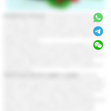
Ослабление потенции.
Благодаря насыщенному
составу, прием настойки лимонника отлично помогает
мужчинам при ослаблении либидо и половой функции.
Это наблюдается при хронических заболеваниях
предстательной железы, малоподвижном образе жизни,
вредных привычках.
Необходимо обязательно проконсультироваться с
врачом перед курсом лечения настойкой. Специалист
оценит противопоказания, назначит продолжительность
и дозировку. Эффект возрастает многократно при
совместном использовании настойки со стандартными
медикаментами.
Хронические болезни сердца и сосудов.
В данном
случае, органические кислоты и флавоноиды улучшают
работу сердца, укрепляют стенки сосудов, снижают риск
первичного и вторичного развития инфаркта, инсульта.
Однако, настойку лимонника следует принимать с
особой осторожностью людям с высоким артериальным
давлением, стенокардией, ишемической болезнью
сердца. Для контроля противопоказаний, лечение