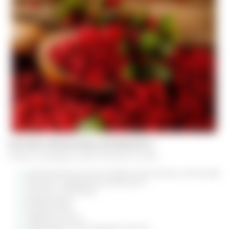
Состав лимонника китайского
Плоды шизандры имеют богатый состав:
органические кислоты (яблочная, винная, лимонная)
высокое содержание витамина С
пектины, сапонины
флавоноиды
антрахиноны
эфирные масла
олеиновая и линолиевая кислоты