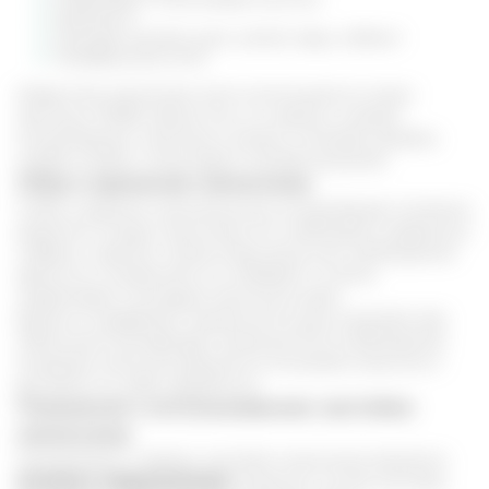
витамин Е
кальций, магний, цинк, калий, медь, кобальт
минеральные соли.
Отвар ягод лимонника часто используется в сезон
простуд и ОРВИ. Кроме того, он хорошо снижает
концентрацию гликогена в печени, понижает уровень
сахара в крови, стимулирует тканевое дыхание.
Сбор и хранение лимонника
Чтобы сохранить максимальную концентрацию полезных
веществ в плодах лимонника, его необходимо правильно
собрать и хранить. Когда ягоды дошли до необходимой
зрелости и покраснели, их собирают и слегка
подвяливают на воздухе несколько дней.
Далее их подвергают тщательной сушке в духовке при
небольшой температуре. Когда достигла необходимая
кондиция лимонник фасуется в холщовые мешочки и
достается по мере надобности.
Показания к использованию настойки
лимонника
Показаниями к приему настойки лимонника являются:
Астения и переутомление
. В данном случае настойку