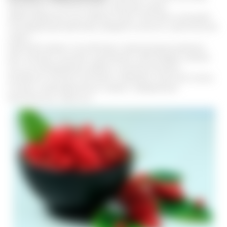
применяют по 20-30 капель три раза в день
заблаговременно до приема пищи. Настойка оказывает
тонизирующее действие, убирает усталость, хронический
стресс.
Курсовой прием способствует нормализации режима
дня, человек начинает чувствовать себя бодрее, хватает
сил на повседневную работу и домашние дела.
Особенно полезна настойка в периоды сезонной смены
погоды, метеозависимым людям, страдающим
хроническим стрессом.