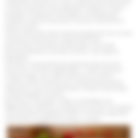
повышения жизненного тонуса, укрепления иммунитета,
а также в качестве стимулирующего средства. Ученые
уже давно посвящают свои работы исследованиям
лечебных свойств лимонника, поэтому он достаточно
хорошо изучен.
Польза лимонника обусловлена входящими в его состав
полезными витаминами, макроэлементами,
биологически-активными веществами. На основе
растения делаются настойки, напитки, чай и другие
препараты.
Охотники и путешественники Дальнего Востока уже
несколько столетий подряд берут с собой в дальние
походы отвары на основе лимонника или просто
сушеные ягоды. В длительном путешествии растение
играет роль сильного адаптогена, а также стимулятора,
который убирает усталость.
Достаточно популярны плоды в психиатрии, как
эффективное средство от депрессий, астении. Последние
научные данные свидетельствуют о полезном действии
лимонника на сердечную мышцу и сосуды.