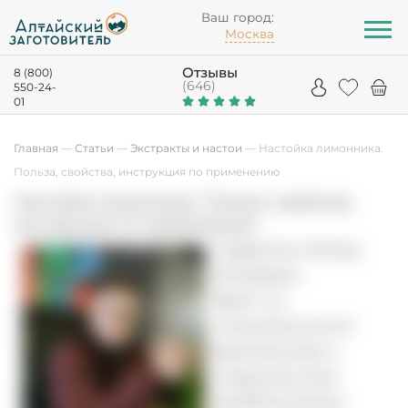
Ваш город:
Москва
Отзывы
8 (800)
(646)
550-24-
01
Главная
—
Статьи
—
Экстракты и настои
—
Настойка лимонника.
Польза, свойства, инструкция по применению
Настойка лимонника. Польза, свойства,
инструкция по применению
Гаврилин Игорь
Игоревич
Врач по
специальности
физическая и
медицинская
реабилитация