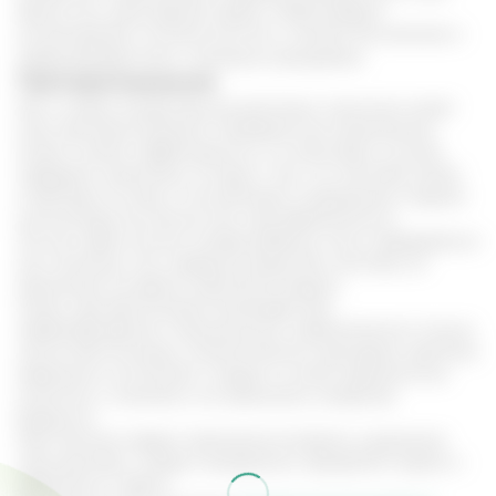
Кроме того, регулярный прием стабилизирует
концентрацию соляной кислоты, снимает воспаление и
предупреждает риск повторных рецидивов.
Противопоказания
Как и любое лекарственное растение, лимонник имеет
свои противопоказания. Неправильное применение
может снизить эффективность, а в некоторых случаях
навредить организму. В связи с тем, что настойка имеет
спиртовую основу и способствует сокращению гладкой
мускулатуры ее нельзя пить при беременности.
Так как через молоко матери ребенку могут передаваться
как полезные, так и вредные вещества, настойку не
принимают во время кормления грудью.
Также, противопоказана Шизандра при
перевозбуждении, повышенному энергетическом тонусе,
частых бессонницах, эпилептических припадках, аритмии,
тревожных состояниях. Следует со всей серьезностью
отнестись к лечению и не принимать лекарство
бездумно.
При наличии первых признаков аллергии, ухудшении
самочувствия, следует немедленно прекратить прием и
обратиться к врачу.