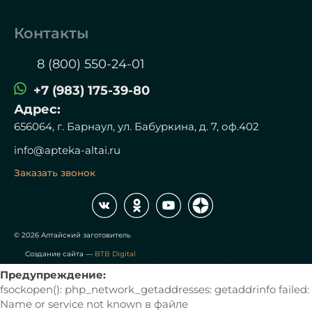
Контакты
8 (800) 550-24-01
+7 (983) 175-39-80
Адрес:
656064, г. Барнаул, ул. Бабуркина, д. 7, оф.402
info@apteka-altai.ru
Заказать звонок
© 2026 Алтайский заготовитель
Создание сайта —
BTB Digital
Предупреждение:
fsockopen(): php_network_getaddresses: getaddrinfo failed:
Name or service not known в файле