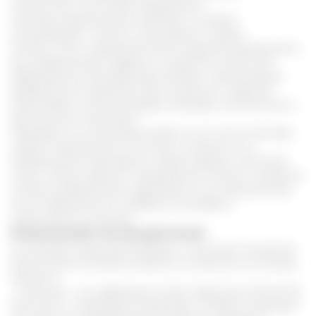
Полиспонин. Они имеют выраженные
противосклеротические свойства и снижают
концентрацию "плохого холестерина" в крови.
Помимо этого, медикаментозные средства применяются
для профилактики сердечно сосудистых патологий,
образования холестериновых бляшек, нормализации
артериального давления. Дополнительно, средства
увеличивают суточный диурез, обладают мочегонным и
желчегонным свойством.
Препараты на основе Диоскореи, в том числе настойка,
широко применяются не только в лечении, но и
профилактике коронарного атеросклероза, патологий
почек, печени, зрения и эндокринной системы. Особенно
полезна профилактика средствами на основе растения
после перенесенного инфаркта миокарда и
ишемического инсульта.
Химический состав растения
Состав Диоскореи разнообразен и включает множество
биологически активных веществ, основными из которых
являются:
- сапонины - их содержание может превышать более 10%.
Относятся к стероидным веществам, которые оказывают