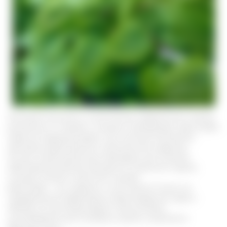
Растение относится к многолетним травянистым лианам
длиной до 3-х метров с мощным корневищем. Диоскорея
известна медицине давно, как сильный антисептик,
противосклеротическое и желчегонное средство.
Из нее готовят различные препараты для лечения
заболеваний органов желудочно-кишечного тракта,
сосудов, печени и желчного пузыря.
Диоскорея – это эндемик, то есть растет только на
определенной территории в Краснодарском крае и
Абхазии. В настоящее время лиана активно
культивируется для лечебных целей и занесена в