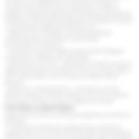
комплексное воздействие на организм человека и
полезны при гормональных нарушениях, сахарном
диабете, гиперхолестеринемии. В умеренных дозировках
проявляют тормозящее воздействие на нервную систему
и стимулируют сердечную деятельность;
- эфирные масла обладают противомикробным,
антисептическим свойством и уменьшают
воспалительный процесс;
- гликозиды улучшают работу органов ЖКТ обладают
умеренным слабительным действием;
- органические кислоты – принимают активное участие в
образовании красных кровяных телец, улучшают работу
ЖКТ, нормализуют тонус сосудов, ускоряют обмен
веществ;
- витамины и микроэлементы - участвую во многих
важных процессах обмена веществ, помогают укрепить
иммунную систему, сосуды и сердечную мышцу.
Настойка из Диоскореи
Предлагаем несколько домашних рецептов настойки из
растения:
1. Спиртовая настойка для профилактики аллергии в
период сезонных поллинозов. Для приготовления берем