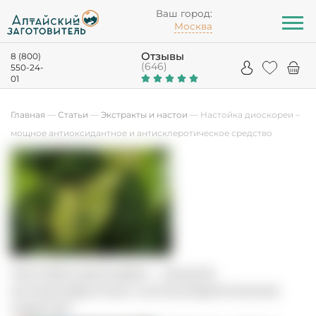
Ваш город:
Москва
Отзывы
8 (800)
(646)
550-24-
01
Главная
—
Статьи
—
Экстракты и настои
—
Настойка диоскореи –
мощное антиоксидантное и антисклеротическое средство
Настойка диоскореи – мощное
антиоксидантное и антисклеротическое
средство