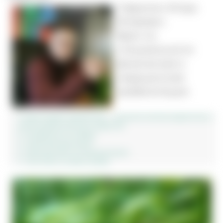
Гаврилин Игорь
Игоревич
Врач по
специальности
физическая и
медицинская
реабилитация
Диоскорея кавказская – мощное антиоксидантное и
антисклеротическое средство
Особенности сбора
Свойства растения
Химический состав растения
Настойка из Диоскореи