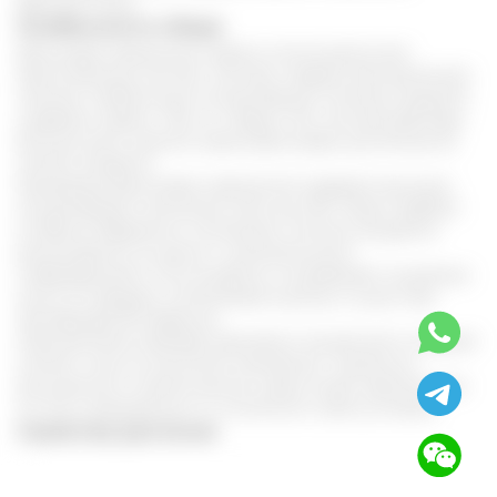
Красную книгу.
Особенности сбора
Диоскорея кавказская широко используется для
приготовления настоек, настоев, отваров, бальзамов для
лечения. Наибольшую концентрацию полезных веществ
содержит корень. Чем он старше, тем сильнее действие.
Больше всего ценятся корни Диоскореи, достигшие 25
летнего возраста.
Корневище Диоскореи кавказской содержит высокую
концентрацию сапонинов, всего до 25%. Корни требуют
особенно бережного отношения, поэтому аккуратно
выкапываются из земли с минимальными
повреждениями. После добычи, их разрезают на ровные
куски по тридцать сантиметров в длину и сушат при
температуре 60 градусов.
Сбор растения проводят два раза в год весной и поздней
осенью, пока не наступили заморозки. Тщательно
высушенное и измельченное сырье может храниться до
3-4 лет в защищенных от солнечного света условиях.
Свойства растения