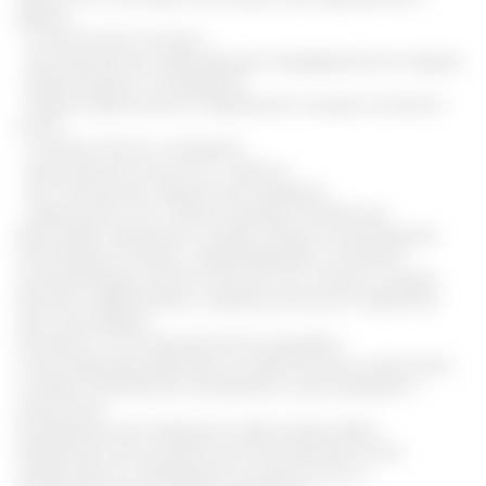
работе:
- мочеполовой системы;
- воспалительных заболеваниях периферических нервов;
- ревматоидном полиартрите;
- атеросклеротических поражениях сосудов головного
мозга;
- головных болях и мигренях;
- хронической усталости и стрессе;
- восстановлении зрения при катаракте;
- нарушениях сна и сбоях в дневных биоритмах.
Диоскорея кавказская снижает общую концентрацию
холестерина в крови и предотвращает отложение
липопротеидов низкой плотности на стенках сосудов.
Является эффективным профилактическим средством
при стенокардии.
Экстракты на основе растения оказывают
стимулирующее действие на перистальтику кишечника,
снижают проявление метеоризма и дискомфорта в
кишечнике.
В традиционной медицине корень Диоскореи
Кавказской используется для изготовления таких
лекарственных препаратов, как Диоспонин и