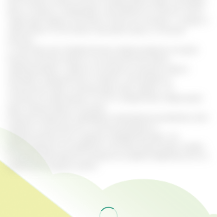
50-70 грамм измельченных корней Диоскореи, заливаем
500 мл водки и закрываем настаиваться в темном месте.
Через две недели настойка готова, ее снимают с осадка и
принимают по 35 капель три раза в день, в течение
месяца.
2. Настойка для профилактики атеросклероза сосудов.
Измельченный корень в количестве 100 грамм
перемешивают с двумя столовыми ложками меда и
заливают медицинским спиртом. Настаивают в
стеклянной таре в течение двух-трех недель. По
готовности принимают по 15 мл каждый раз перед едой.
Курс продолжается 45 дней.
В данных рецептах приведена примерная дозировка. Для
каждого клинического случая дозировку и
продолжительность приема определяет врач. Не
рекомендуется употреблять настойку Диоскореи людям
в период обострения аллергии, во время беременности и
кормлении грудью, детям.