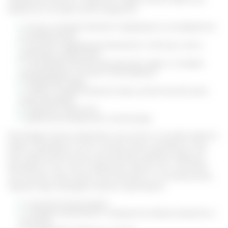
веществ в составе можно выделить:
юглон, который является природным консервантом
и антибиотиком
высокое содержание витамина С, больше, чем в
некоторых цитрусовых
линолевая кислота, расщепляет жиры и снижает
концентрацию «плохого холестерина»
биофлавоноиды
микро и макроэлементы (йод, калий магний цинк,
селен, фосфор)
витамины группы В
дубильные вещества и алкалоиды.
Благодаря такому веществу, как юглон в составе черного
ореха, препараты на его основе имеют целебную силу.
Они применяются для уничтожения грибков, вирусов,
бактерий, в том числе паразитов. Кроме того, настойку
используют при кожных воспалениях и в косметологии.
Черный орех обладает такими свойствами:
мощный антиоксидант
очищает организма от продуктов обмена веществ и
токсинов