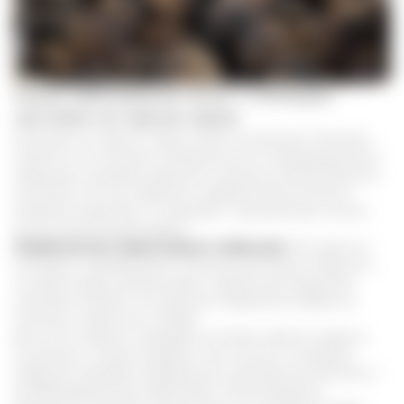
Какие заболевания лечат с помощью
настойки на черном орехе
Настойка из черного ореха имеет множество полезных
свойств и по мнению специалистов по нетрадиционные
медицины подходит даже для лечения злокачественных
опухолей. Так как средство содержит биологически
активные вещества, то подходит к применению только
после консультации врача.
Профилактика паразитарных инфекций.
Это одно из
основных направлений в лечении настойкой. Известно,
что фитонциды, флавоноиды и дубильные вещества
негативно влияют на кишечных паразитов, убивая их
личинки и взрослых особей.
Для этого хорошо подойдет настойка черного ореха в
сочетании с такими травами, как полынь и гвоздика.
Средство обладает выраженным противотоксическим и
антибактериальным действием. Рекомендуется