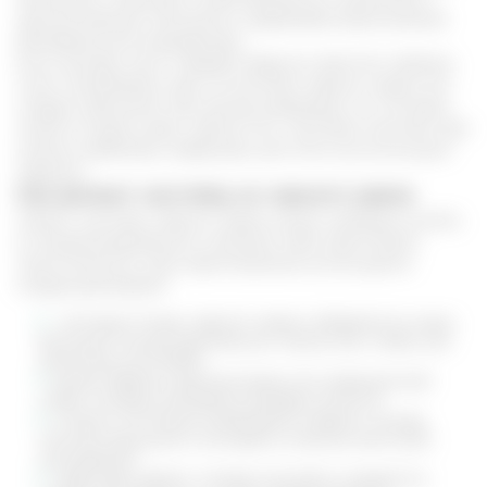
проникновению патогенов и сдерживает размножение
бактериальной микрофлоры.
Если человек часто страдает вирусом простого герпеса,
стоит попробовать курс из настойки черного ореха. Его
следует принимать три месяца ежедневно по столовой
ложке 2-3 раза в день. Кроме того, настойка помогает при
кожных грибковых инфекциях, для этого ее используют
наружно.
Как делают настойку из черного ореха
Сейчас, настойку черного ореха можно свободно купить
в специализированном магазине либо приготовить
самостоятельно. Для приготовления используется
следующий рецепт:
молодые плоды черного ореха собираются в одну
большую посуду (желательно стекло) так, чтобы они
заполнили ее на 80%
далее, берется крепкая водка или медицинский
спирт, который заливается доверху емкости
в таком состоянии необходимо закрыть посуду
плотной крышкой и поставить в темное место для
настаивания
через две недели, готовая настойка сливается в