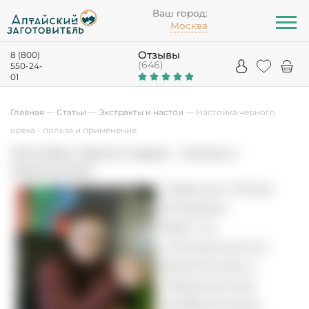
Ваш город:
Москва
Отзывы
8 (800)
(646)
550-24-
01
Главная
—
Статьи
—
Экстракты и настои
—
Настойка черного
ореха - польза и применение
Настойка черного ореха - польза и
применение
Гаврилин Игорь
Игоревич
Врач по
специальности
физическая и
медицинская
реабилитация