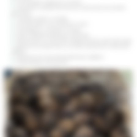
успокаивает нервную систему
оказывает профилактическое противоопухолевое
действие
очищает кровь и лимфу
способствует омоложению кожи
тонизирует и очищает сосуды
имеет обезболивающие свойства
применяется в качестве профилактики при простуде
дубильные вещества в составе проявляют вяжущий
эффект
выраженный противогрибковый эффект
стимулирует иммунитет.