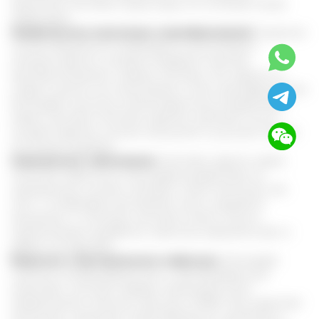
принимать настойку 3 раза в день по столовой ложке
перед едой.
Профилактика опухолевых новообразований.
В данном
случае обязательно необходима консультация с
лечащим врачом, который определит наличие
противопоказаний к приему настойку. Это зависит от
стадии опухоли, ее локализации и типа новообразования.
Благодаря сильному антиоксидантному воздействию,
прием настойки помогает укрепить организм после
лучевой терапии, усилить иммунитет и улучшить общее
состояние пациента.
Эндокринные заболевания.
Настойка черного ореха
получила известность благодаря воздействию на
эндокринную систему человека. Такие патологии, как
гипо- и гипертиреоз доставляют массу неудобств
женщинам. С помощью настойки можно помочь
нормализовать выработку гормонов, выровнять фон и
убрать последствия.
Вирусные и бактериальные инфекции.
Благодаря
сильным антибактериальным и противовирусным
свойствам, настойка нередко применяется для
профилактики сезонных простуд и ОРВИ. Она укрепляет
иммунитет, повышает сопротивляемость организма к