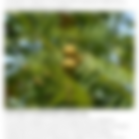
экстракты, сиропы, но наиболее широкую известность
получила настойка на спирту.
Состав
и полезные свойства
В составе кожуры и листьев ореха были найдены
уникальные биологически активные вещества, которые
позволяют использовать его в качестве лечебно-
профилактического средства. Среди самых известных