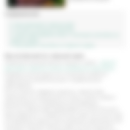
Содержание
Где встречается черный орех
Состав и полезные свойства
Какие заболевания лечат с помощью настойки на
черном орехе
Как делают настойку из черного ореха
Где встречается черный орех
Американский родственник грецкого ореха –
черный
орех давно известен своими целебными свойствами
.
Индейцы использовали его в качестве лечебного
средства для заживления ран и профилактики
заболеваний.
Из-за слишком твердой скорлупы, черный орех
практически не применяется в пищу, однако широко
распространен в нетрадиционной медицине.
В России черный орех выращивается на Юге России в
Краснодарском и Ставропольском крае. За многие годы
исследования людьми, были выявлены практически все
полезные свойства черного ореха. Из него делаются