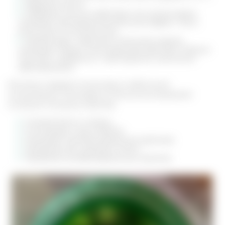
Эфирные масла.
Кофейная кислота. Действует как антиоксидант,
оказывает противовоспалительный эффект. Часто
использует в косметологии.
Флавоноиды. Укрепляют иммунную защиту,
оказывают общее стимулирующее действие. Хорошо
помогают справиться с простудными сезонными
заболеваниями.
Растение содержит алкалоиды в небольшой
концентрации. Благодаря им болиголов проявляет
основные полезные свойства:
Снимает боли и спазмы.
Успокаивает и расслабляет.
Оказывает противосудорожное действие.
Замедляет рост раковых клеток.
Проявляет антибактериальные свойства.