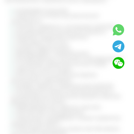
Активизирует иммунитет.
Укрепляет состояние при хронической
утомляемости.
Помогает справиться с истощением организма.
Останавливает воспалительные процессы.
Подавляет судорожные приступы.
Стимулирует отток мочи.
Ускоряет сердечный ритм.
Обеззараживает и заживляет раны.
Останавливает рост опухолей и новообразований
Способствует заживлению костных тканей.
Укрепляет стенки сосудов.
Используется в комплексной терапии
аутоиммунных заболеваний.
Купирует нервные и тревожные расстройства.
Положительно влияет на женский организм и
останавливает воспалительные процессы женской
репродуктивной системы.
Предотвращает рост аденомы простаты.
Помогает при головокружениях.
Нормализует пищеварение, снимает неприятные
ощущения при изжоге.
Стимулирует иммунную защиту при обострении
хронических заболеваний.