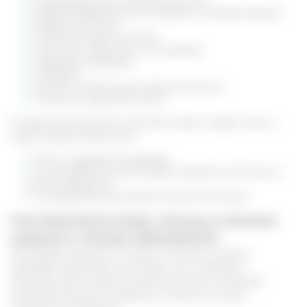
Период беременности и грудного вскармливания.
Возраст до 18 лет.
Пожилые люди после 60.
Сильная потеря веса и истощение.
Недавние операции.
Аллергия.
Гепатит и печеночная недостаточность.
Почечная недостаточность.
В период применения настойки также следует знать о
мерах предосторожности.
Четко следовать дозировке.
Не употреблять во все время терапии молочных и
кислых продуктов.
Употребление до приема пищи за 30 минут.
Настойка болиголова: помощь в лечении
широкого спектра заболеваний
Благодаря широкому спектру полезных свойств
препарат применяют как внутрь, так и наружно.
Растительный экстракт может выступать в качестве
профилактического средства, а также в составе