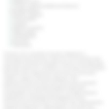
Фиброма матки.
Полипы и другие доброкачественные
новообразования.
Артрозы, артриты.
Остеохондроз.
Подагра.
Варикоз, тромбоз.
Атеросклероз.
Тромбофилит.
Волчанка.
Ревматизм.
Помимо этого настойка помогает справиться с
менструальными болями, облегчить симптоматику при
менопаузе. Растение оказывает мощное стимулирующее
действие. Примочки, компрессы на основе настоя делают
при различных нарушениях целостности кожи: раны,
порезы, ссадины, анальные трещины. При
дерматологических патологиях болиголов оказывает
антисептическое противомикробное действие,
активизирует местный иммунитет и ускоряет процесс
заживления, активизируя регенерацию тканей.
Растительные компоненты помогают при нормализации
кровяного давления: стабилизируют состояние при