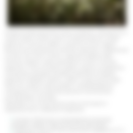
Неприхотливое растение можно встретить повсеместно в
нашей стране. Особо ничем не примечательно. Имеет
довольно толстый стебель, пушистые листья. Цветет
белыми или розоватыми мелкими цветками, собранными
в зонтик. Его легко спутать с другими видами трав.
Поэтому сбором сырья занимаются только опытные
травники. К тому же цветок ядовит, однако в умеренном
количестве оказывает целебное действие. В период
цветения собирают цветки, стебли, плоды болиголова.
Затем его хорошо просушивают в проветриваемом
помещении. На основе высушенных компонентов
изготавливают настойку.
Препараты на основе болиголова используют в
традиционной и народной медицине.
Кониин. В больших концентрациях алкалоид
обладает нервно-паралитическим действием.
Витамины. Больше всего растение содержит А, Р, С.