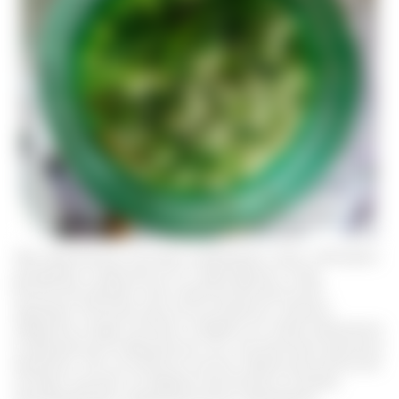
При применении настойки необходимо четко соблюдать
дозировку в зависимости от заболевания. Тогда
болиголов проявит свои свойства без риска для
здоровья. Растение еще использовалось нашими
предками в виде настоев и отваров, его также применяли
в официальной медицине до того, как растение признали
ядовитым. Тем не менее во многих странах растительный
экстракт изучают на предмет включение в линейку
противораковых медикаментозных препаратов.