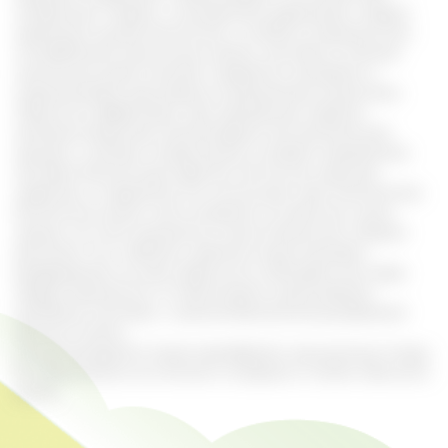
гипертонии. Людям с пониженным давлением следует
применять внутрь болиголов с особой осторожностью.
Употребление нескольких капель настойки в течение
нескольких дней поможет справиться запорами и
нормализовать регулярное опорожнение кишечника.
Примочки эффективны при проявлении герпеса:
активные вещества минимизируют воспалительный
процесс, снимают покраснение, ускоряют заживление.
Экстракт болиголова известен так же как хорошее
средство от паразитов. Его используют при гельминтозе.
Болиголов можно часто встретить на обычных лугах,
однако не стоит заниматься самостоятельным сбором
растения. Сок стеблей и цветков может вызывать
раздражение на коже. Даже если соблюдать все меры
предосторожности, то приготовить в дальнейшем
целебную настойку с нужной безопасной дозировкой
весьма сложно.
Не рекомендуется также приобретать засушенные плоды.
Их практически не отличить по форме от семян обычного
аниса.