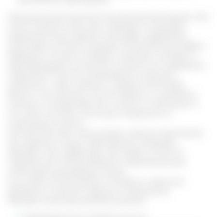
Применение растительной настойки распространено при
онкологических патологиях. Препарат не замещает
медикаментозной терапии. Благодаря содержанию
алкалоидов настойка оказывает положительный эффект.
Кверцитин и кониин попадают в организм человека, и
идентифицируется иммунной системой как чужеродные
соединения. Поэтому активизируются защитные
механизмы, чтобы устранить и вывести алкалоиды.
Вместе с тем организм попутно борется и с раковыми
клетками, останавливает рост опухоли и метастазов. В
этих целях настойку используют независимо от
локализации опухоли.
Настойка растения также находит широкое применение
при наружных кожных заболеваниях. Например,
препарат очень эффективен при грибке ногтей. Он
подавляет рост болезнетворных микроорганизмов,
стимулирует регенерацию тканей.
На основе настойки делают компрессы, примочки,
добавляют в мази для наружного применения.
Препарат имеет ряд противопоказаний:
Индивидуальная непереносимость.