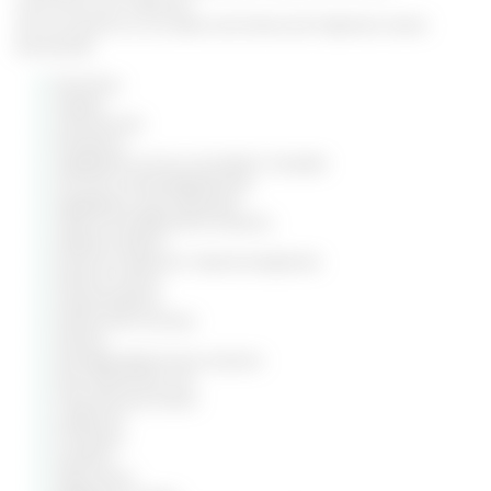
комплексной терапии.
Используется в составе комплексной терапии таких
болезней:
Коклюш.
Хорея.
Эпилепсия.
Мигрени.
Задержка мочи в мочевом пузыре.
Ночное семяизвержение.
Задержка менструации.
Приступообразный кашель.
Атеросклероз.
Опухоли разного происхождения.
Миома матки.
Эндометриоз.
Кишечная колика.
Запор.
Геморроидальные шишки.
Расстройства сна.
Панические атаки.
Сифилис.
Псориаз.
Экзема.
Простатит.