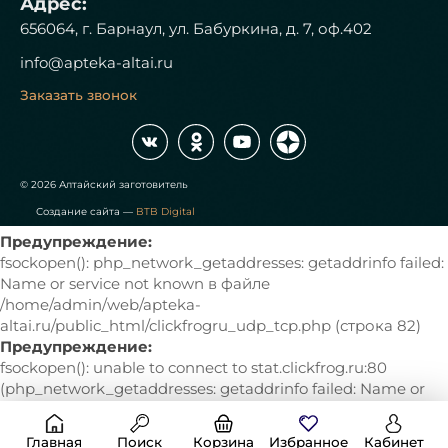
Адрес:
656064, г. Барнаул, ул. Бабуркина, д. 7, оф.402
info@apteka-altai.ru
Заказать звонок
© 2026 Алтайский заготовитель
Создание сайта —
BTB Digital
Предупреждение:
fsockopen(): php_network_getaddresses: getaddrinfo failed:
Name or service not known в файле
/home/admin/web/apteka-
altai.ru/public_html/clickfrogru_udp_tcp.php (строка 82)
Предупреждение:
fsockopen(): unable to connect to stat.clickfrog.ru:80
(php_network_getaddresses: getaddrinfo failed: Name or
service not known) в файле /home/admin/web/apteka-
altai.ru/public_html/clickfrogru_udp_tcp.php (строка 82)
Главная
Поиск
Корзина
Избранное
Кабинет