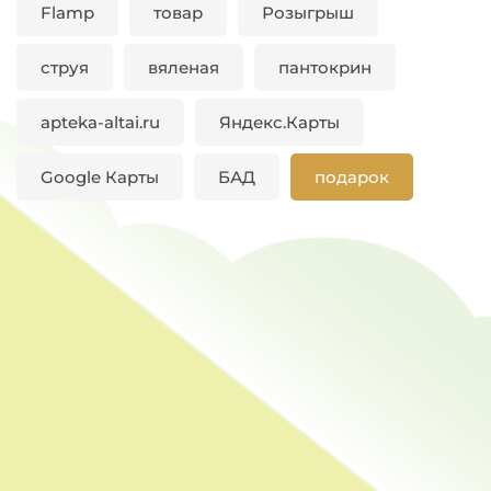
Flamp
товар
Розыгрыш
струя
вяленая
пантокрин
apteka-altai.ru
Яндекс.Карты
Google Карты
БАД
подарок