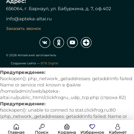
Адрес:
656064, г. Барнаул, ул. Бабуркина, д. 7, оф.402
info@apteka-altai.ru
Заказать звонок
© 2026 Алтайский заготовитель
Создание сайта —
BTB Digital
Предупреждение:
fsockopen(): php_network_getaddresses: getaddrinfo failed:
Name or service not known в файле
/home/admin/web/apteka-
altai.ru/public_html/clickfrogru_udp_tcp.php (строка 82)
Предупреждение:
fsockopen(): unable to connect to stat.clickfrog.ru:80
(php_network_getaddresses: getaddrinfo failed: Name or
service not known) в файле /home/admin/web/apteka-
altai.ru/public_html/clickfrogru_udp_tcp.php (строка 82)
Главная
Поиск
Корзина
Избранное
Кабинет