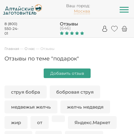
Ваш город:
Москва
Отзывы
8 (800)
(646)
550-24-
01
Главная
—
О нас
—
Отзывы
Отзывы по теме "подарок"
Добавить отзыв
струя бобра
бобровая струя
медвежья желчь
желчь медведя
жир
от
Яндекс.Маркет