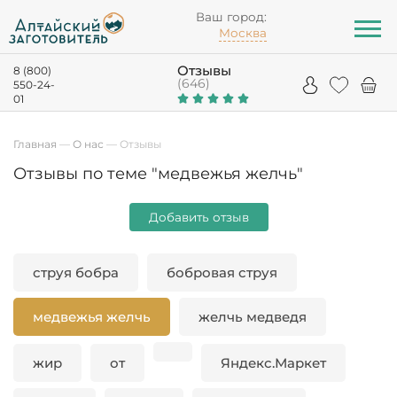
Ваш город:
Москва
Отзывы
8 (800)
(646)
550-24-
01
Главная
—
О нас
—
Отзывы
Отзывы по теме "медвежья желчь"
Добавить отзыв
струя бобра
бобровая струя
медвежья желчь
желчь медведя
жир
от
Яндекс.Маркет