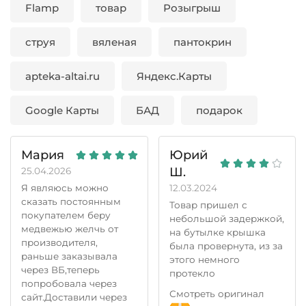
Flamp
товар
Розыгрыш
струя
вяленая
пантокрин
apteka-altai.ru
Яндекс.Карты
Google Карты
БАД
подарок
Мария
Юрий
Ш.
25.04.2026
Я являюсь можно
12.03.2024
сказать постоянным
Товар пришел с
покупателем беру
небольшой задержкой,
медвежью желчь от
на бутылке крышка
производителя,
была провернута, из за
раньше заказывала
этого немного
через ВБ,теперь
протекло
попробовала через
Смотреть оригинал
сайт.Доставили через