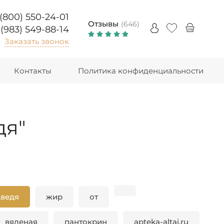
 (800) 550-24-01
Отзывы
(646)
 (983) 549-88-14
Заказать звонок
Контакты
Политика конфиденциальности
дя"
дведя
жир
от
вяленая
пантокрин
apteka-altai.ru