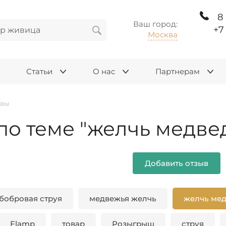
8
Ваш город:
+7
Москва
Статьи
О нас
Партнерам
ывы
по теме "желчь медве
Добавить отзыв
бобровая струя
медвежья желчь
желчь ме
Flamp
товар
Розыгрыш
струя